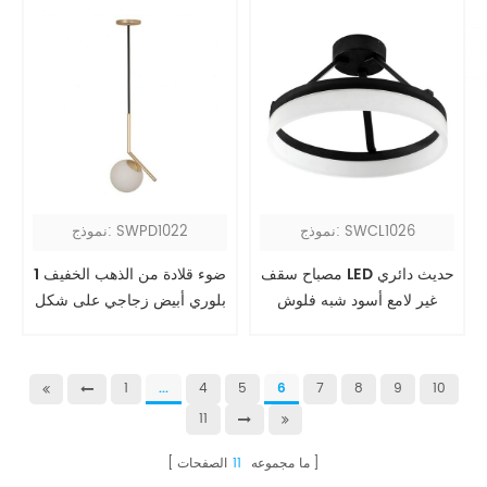
نموذج: SWCL1026
نموذج: SWPD1022
مصباح سقف LED حديث دائري
1 ضوء قلادة من الذهب الخفيف
غير لامع أسود شبه فلوش
بلوري أبيض زجاجي على شكل
كرة أرضية
1
...
4
5
6
7
8
9
10
11
ما مجموعه
11
الصفحات