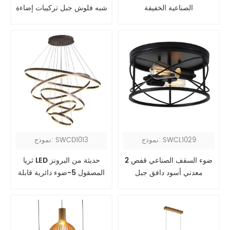
الصناعية الخفيفة
شبه فلوش جبل تركيبات إضاءة
السقف
نموذج: SWCL1029
نموذج: SWCD1013
2 ضوء السقف الصناعي قفص
ثريا LED حديثة من البرونز
معدني أسود دافق جبل
المصقول 5-ضوء دائرية قابلة
للتعديل