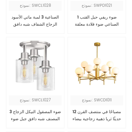
نموذج: SWPD1021
نموذج: SWCL1028
1 ضوء ريفي حبل القنب
الصناعية 3 لمبة ماتي الأسود
الصناعي ضوء قلادة معلقة
الزجاج الشفاف شبه دافق
تركيبات الإضاءة السقف
نموذج: SWCD1011
نموذج: SWCL1027
12 مصباحًا في منتصف القرن
3 ضوء المصقول النيكل الزجاج
حديثًا ثريا ذهبية زجاجية بيضاء
المصنف شبه دافق جبل ضوء
بلورية
السقف