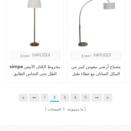
نموذج: SWFL1023
نموذج: SWFL1024
مصباح أرضي مقوس كبير من
simpe مخروط الكتان الأبيض
النيكل الساتان مع غطاء طبل
الظل نحى النحاس الطابق
أبيض
الدائمة مصباح
1
2
3
4
5
ما مجموعه
5
الصفحات