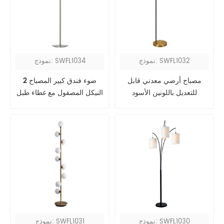
نموذج: SWFL1032
نموذج: SWFL1034
مصباح أرضي معدني قابل
2 ضوء فندق كبير المصباح
للتعديل باللونين الأسود
النيكل المصقول مع غطاء طبل
والنحاسي مع غطاء معدني
كبير
نموذج: SWFL1030
نموذج: SWFL1031