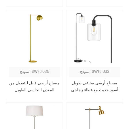
في منتصف القرن
المصباح الأرضي
نموذج: SWFL1033
نموذج: SWFL1035
مصباح أرضي صناعي طويل
مصباح أرضي قابل للتعديل من
أسود حديث مع غطاء زجاجي
المعدن النحاسي الطويل
المعاصر