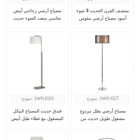
منتصف القرن الحديث 3 ضوء
مصباح أرضي زجاجي أبيض
أسود مصباح أرضي مقوس
نحاسي متعدد الضوء حديث
نموذج: SWFL1027
نموذج: SWFL1029
مصباح أرضي بظل مزدوج
فندق حديث المصباح النيكل
مصقول طويل حديث من
المصقول مع غطاء طبل أبيض
الكروم