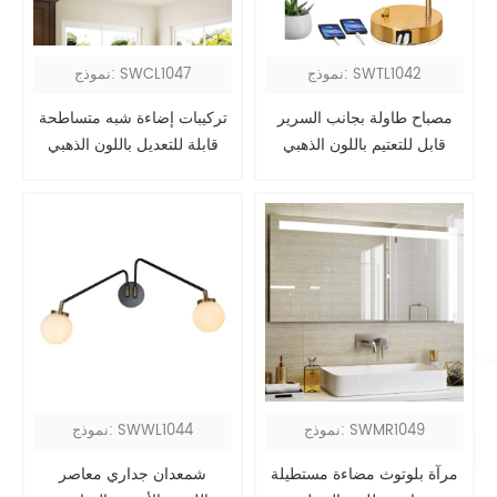
نموذج: SWTL1042
نموذج: SWCL1047
مصباح طاولة بجانب السرير
تركيبات إضاءة شبه متساطحة
قابل للتعتيم باللون الذهبي
قابلة للتعديل باللون الذهبي
الصناعي مع منافذ USB
الصناعي في غرفة المعيشة
نموذج: SWMR1049
نموذج: SWWL1044
مرآة بلوتوث مضاءة مستطيلة
شمعدان جداري معاصر