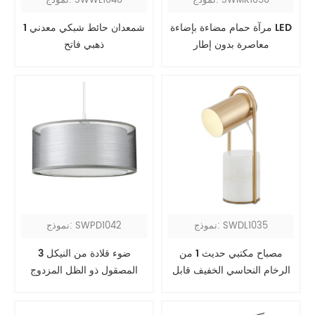
نموذج: SWMR1050
نموذج: SWWL1040
مرآة حمام مضاءة بإضاءة LED
1 شمعدان حائط شبكي معدني
معاصرة بدون إطار
ذهبي فاتح
نموذج: SWDL1035
نموذج: SWPD1042
مصباح مكتبي حديث 1 من
3 ضوء قلادة من النيكل
الرخام النحاسي الخفيف قابل
المصقول ذو الظل المزدوج
للتعديل