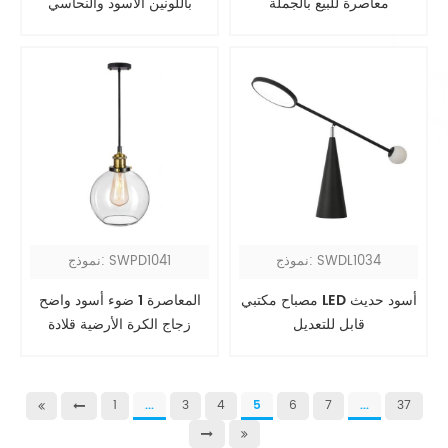
معاصرة للبيع بالجملة
باللونين الأسود والنحاسي
وذراع متأرجح زجاجي مزدوج
نموذج: SWDL1034
نموذج: SWPD1041
مصباح مكتبي LED أسود حديث
المعاصرة 1 ضوء أسود واضح
قابل للتعديل
زجاج الكرة الأرضية قلادة
الخفيفة
1
...
3
4
5
6
7
...
37