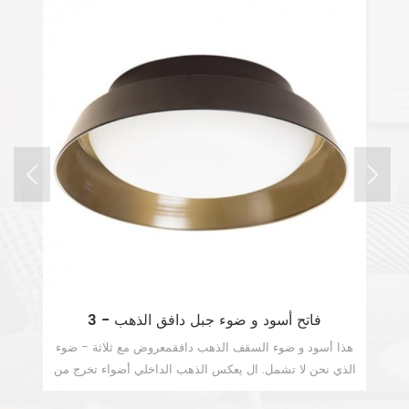
ت
3 - فاتح أسود و ضوء جبل دافق الذهب
2 ضوء قفص أسطواني صنا
من
هذا أسود و ضوء السقف الذهب دافقمعروض مع ثلاثة - ضوء
هذا
ء
الذي نحن لا تشمل. ال يعكس الذهب الداخلي أضواء تخرج من
مف
ال كرة أرضية زجاجية بلورية بيضاء الذي سيجعل هذا ماتي
مم
عرض المزيد