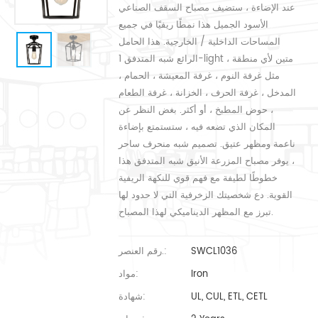
عند الإضاءة ، ستضيف مصباح السقف الصناعي
الأسود الجميل هذا نمطًا ريفيًا في جميع
المساحات الداخلية / الخارجية. هذا الحامل
الرائع شبه المتدفق 1-light متين لأي منطقة ،
مثل غرفة النوم ، غرفة المعيشة ، الحمام ،
المدخل ، غرفة الحرف ، الخزانة ، غرفة الطعام
، حوض المطبخ ، أو أكثر. بغض النظر عن
المكان الذي تضعه فيه ، ستستمتع بإضاءة
ناعمة ومظهر عتيق. تصميم شبه منحرف ساحر
، يوفر مصباح المزرعة الأنيق شبه المتدفق هذا
خطوطًا لطيفة مع فهم قوي للنكهة الريفية
القوية. دع شخصيتك الزخرفية التي لا حدود لها
تبرز مع المظهر الديناميكي لهذا المصباح.
SWCL1036
رقم العنصر.:
Iron
مواد:
UL, CUL, ETL, CETL
شهادة: