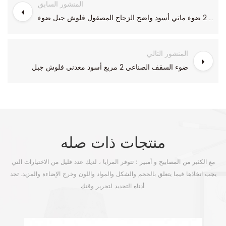
المنشور السابق
الحديثة 2 ضوء ماتي أسود واضح الزجاج المصقول فلوش جبل ضوء
المنشور التالي
ضوء السقف الصناعي 2 مربع أسود معدني فلوش جبل
منتجات ذات صله
مع الكثير من المصابيح و أمبير ؛ تتوفر المرايا ، لديك عدد قليل من الاختيارات التي
يجب اتخاذها فيما يتعلق بالحجم والشكل والمواد واللون وخرج الإضاءة والمزيد. تجد
أدناه التحديد لتحرير وقتك.