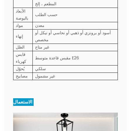
المطعم ، إلخ
الأبعاد
حسب الطلب
بالبوصة
معدن
مواد
أسود أو برونزي أو ذهبي أو نحاسي أو نيكل أو
إنهاء
مخصص
غير متاح
الظل
قابس
مقبس قاعدة متوسط ​​E26
كهرباء
سلكي
يُحوّل
غير مشمول
مصابيح
الاستعمال: