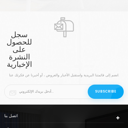
الأسود ضوء جبل دافققطعة جميلة ل ال الفضاء. لدينا الأسود
طب
الحديث و ضوء السقف الذهبيمتوفر في أبيض إنهاء ، و يتم
ال
أيضًا تخصيصها وفقًا لـ الخاص بك المتطلبات.
ل
ال
سجل
للحصول
على
النشرة
الإخبارية
انضم إلى قائمتنا البريدية واستقبل الأخبار والعروض ، أو أخبرنا عن فكرتك عنا.
اتصل بنا