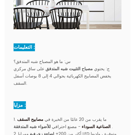
التعليمات :
س:
ما هو المصباح شبه المتدفق؟
ج:
يحتوي
مصباح التثبيت شبه المتدفق
على ساق مركزي
يخفض المصابيح الكهربائية بحوالي 4 إلى 8 بوصات أسفل
السقف.
مزايا :
1. ما يقرب من 20 عامًا من الخبرة في
مصابيح السقف
.
للأضواء شبه المتدفقة
الصناعية السوداء
- مصنع احترافي
ومرايا LED متوفرة
، ولديها
2. أكثر من 200+
إضاءة زخرفية