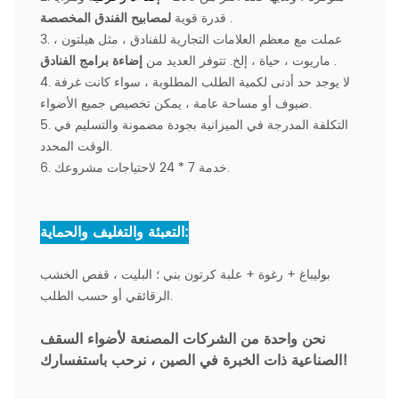
.
لمصابيح الفندق المخصصة
قدرة قوية
3. عملت مع معظم العلامات التجارية للفنادق ، مثل هيلتون ،
.
إضاءة برامج الفنادق
ماريوت ، حياة ، إلخ. تتوفر العديد من
4. لا يوجد حد أدنى لكمية الطلب المطلوبة ، سواء كانت غرفة
ضيوف أو مساحة عامة ، يمكن تخصيص جميع الأضواء.
5. التكلفة المدرجة في الميزانية بجودة مضمونة والتسليم في
الوقت المحدد.
6. خدمة 7 * 24 لاحتياجات مشروعك.
التعبئة والتغليف والحماية:
بوليباغ + رغوة + علبة كرتون بني ؛ البليت ، قفص الخشب
الرقائقي أو حسب الطلب.
نحن واحدة من الشركات المصنعة لأضواء السقف
نرحب باستفسارك!
الصناعية ذات الخبرة في الصين ،