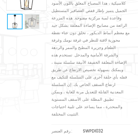
كلاسيكية ، هذا المصباح المعلق باللون الأسود
الجميل يتميز بإطار قفص العصافير المستطيل
وقاعدة لمبة مركزية مفتوحة. هذه المزرعة
الرائعة من مصابيح الإضاءة المعلقة بشكل جيد
مع معظم أنماط الديكور ، تخلق دون عناء نقطة
محورية لافتة للنظر في غرفة نومك وغرفة
الطعام وجزيرة المطبخ والممر والردهة
والشرفة الأمامية والمدخل. تستخدم هذه
الإضاءة المعلقة الخفيفة الأنيقة سلسلة متينة ،
ويمكنك بسهولة تخصيص الارتفاع عن طريق
قفله بأي حلقة أخرى على السلسلة للتكيف مع
ارتفاع السقف الخاص بك. إن السلسلة
المعدنية القابلة للتعديل مرنة للغاية ، ويمكن
تطبيق المظلة على الأسقف المستوية
والمنحدرة ، مما يساعد على تلبية احتياجات
التثبيت المختلفة.
SWPD1032
رقم العنصر.: