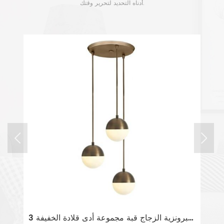
أدناه التحديد لتحرير وقتك.
ضوء معلق على شكل طبل معلق على الحائط ذهبي اللون
3 ضوء العتيقة البرونزية الزجاج قبة مجموعة أدى قلادة الخفيفة