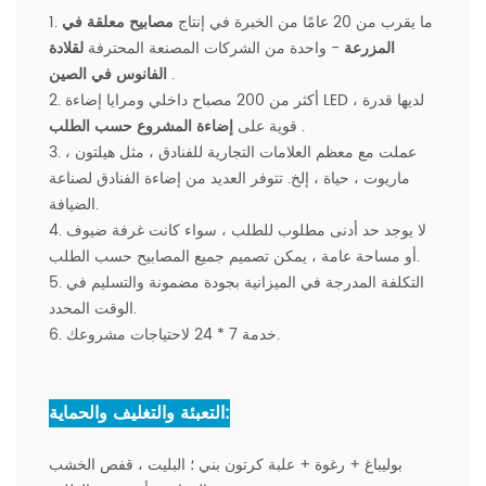
1. ما يقرب من 20 عامًا من الخبرة في إنتاج
مصابيح معلقة في
المزرعة
- واحدة من الشركات المصنعة المحترفة
لقلادة
.
الفانوس في الصين
2. أكثر من 200 مصباح داخلي ومرايا إضاءة LED ، لديها قدرة
.
إضاءة المشروع حسب الطلب
قوية على
3. عملت مع معظم العلامات التجارية للفنادق ، مثل هيلتون ،
ماريوت ، حياة ، إلخ. تتوفر العديد من إضاءة الفنادق لصناعة
الضيافة.
4. لا يوجد حد أدنى مطلوب للطلب ، سواء كانت غرفة ضيوف
أو مساحة عامة ، يمكن تصميم جميع المصابيح حسب الطلب.
5. التكلفة المدرجة في الميزانية بجودة مضمونة والتسليم في
الوقت المحدد.
6. خدمة 7 * 24 لاحتياجات مشروعك.
التعبئة والتغليف والحماية:
بوليباغ + رغوة + علبة كرتون بني ؛ البليت ، قفص الخشب