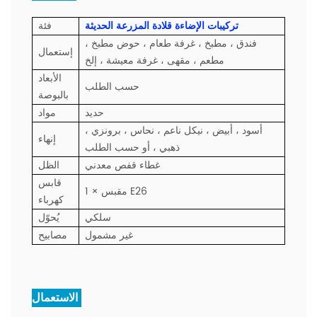
تركيبات الإضاءة قلادة المزرعة الحديثة
فئة
فندق ، مطبخ ، غرفة طعام ، حوض مطبخ ،
إستعمال
مطعم ، مقهى ، غرفة معيشة ، إلخ
الأبعاد
حسب الطلب
بالبوصة
حديد
مواد
أسود ، أبيض ، نيكل ناعم ، نحاس ، برونزي ،
إنهاء
ذهبي ، أو حسب الطلب
غطاء قفص معدني
الظل
قابس
1 × مقبس E26
كهرباء
سلكي
يُحوّل
غير مشمول
مصابيح
الاستعمال: