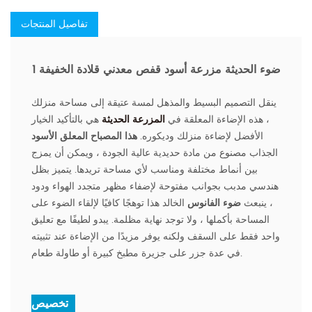
تفاصيل المنتجات
1 ضوء الحديثة مزرعة أسود قفص معدني قلادة الخفيفة
ينقل التصميم البسيط والمذهل لمسة عتيقة إلى مساحة منزلك
، هذه الإضاءة المعلقة في
المزرعة الحديثة
هي بالتأكيد الخيار
الأفضل لإضاءة منزلك وديكوره.
هذا المصباح المعلق الأسود
الجذاب مصنوع من مادة حديدية عالية الجودة ، ويمكن أن يمزج
بين أنماط مختلفة ومناسب لأي مساحة تريدها. يتميز بظل
هندسي مدبب بجوانب مفتوحة لإضفاء مظهر متجدد الهواء ودود
، ينبعث
ضوء الفانوس
الخالد هذا توهجًا كافيًا لإلقاء الضوء على
المساحة بأكملها ، ولا توجد نهاية مظلمة. يبدو لطيفًا مع تعليق
واحد فقط على السقف ولكنه يوفر مزيدًا من الإضاءة عند تثبيته
في عدة جزر على جزيرة مطبخ كبيرة أو طاولة طعام.
تخصيص :