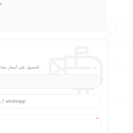
بوليباغ . + بولي فام + الكرتون البني البليت، الخشب الرقائقي قفص أو مخصصة.
الحصول على أسعار مجاني! أو إجراء بعض التغييرات بناءً على هذا التصميم ، أو تخصيص التصميمات الخاصة بك.