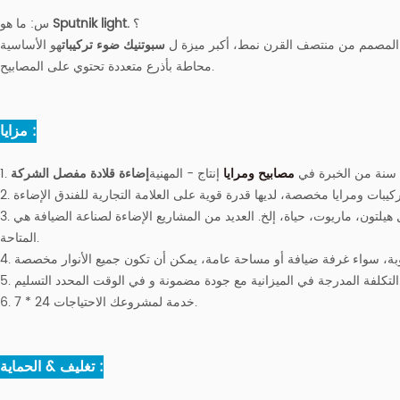
؟
Sputnik light.
س:
ما هو
المصمم من منتصف القرن نمط، أكبر ميزة ل
سبوتنيك ضوء تركيبات
هو الأساسية
محاطة بأذرع متعددة تحتوي على المصابيح.
مزايا :
مصابيح ومرايا
إنتاج - المهنية
إضاءة قلادة مفصل الشركة
3. عملت في معظم العلامات التجارية في الفندق، مثل هيلتون، ماريوت، حياة، إلخ. العديد من المشاريع الإضاءة لصناعة الضيافة ه
المتاحة.
ة و في الوقت المحدد التسليم.
6. 7 * 24 خدمة لمشروعك الاحتياجات.
تغليف & الحماية :