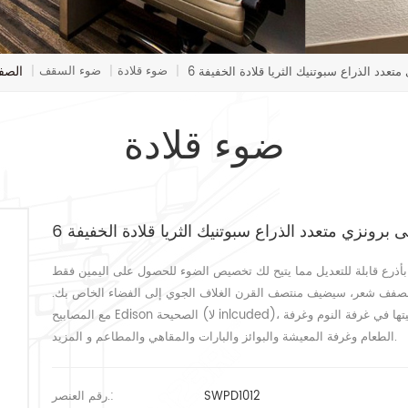
الصف
ضوء قلادة
ضوء السقف
متعدد الذراع سبوتنيك الثريا قلادة الخفيفة
|
|
|
ضوء قلادة
ى برونزي متعدد الذراع سبوتنيك الثريا قلادة الخفيفة
ادة تم تصميمه بأذرع قابلة للتعديل مما يتيح لك تخصيص الضوء للحصول على اليمين فقط
 مصفف شعر، سيضيف منتصف القرن الغلاف الجوي إلى الفضاء الخاص بك.
مع المصابيح Edison الصحيحة (لا inlcuded)، لدينا سبوتنيك الثريا قلادة الخفيفةهو تركيبات الإضاءة المثالية لتثبيتها في غرفة النوم وغرفة
الطعام وغرفة المعيشة والبوائز والبارات والمقاهي والمطاعم و المزيد.
SWPD1012
رقم العنصر.: