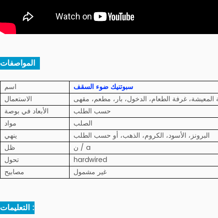
المواصفات :
سبوتنيك ضوء السقف
اسم
 المعيشة، غرفة الطعام، الدخول، بار، مطعم، مقهى
الاستعمال
حسب الطلب
الأبعاد في بوصة
الصلب
مواد
البرونز، الأسود، الكروم، الذهب، أو حسب الطلب
ينهي
ن / a
ظل
hardwired
تحول
غير مشمول
مصابيح
التعليمات :