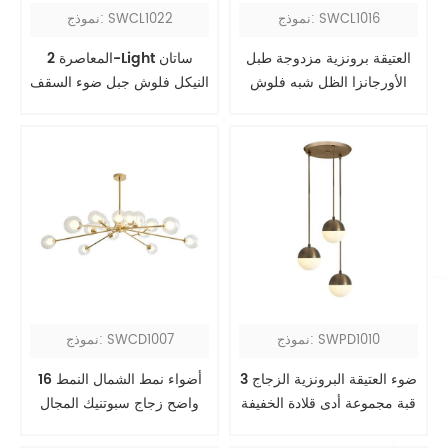
نموذج: SWCL1016
نموذج: SWCL1022
العتيقة برونزية مزدوجة طبل
المعاصرة 2-Light ساتان
الأورجانزا الظل شبه فلوش
النيكل فلوش جبل ضوء السقف
جبل ضوء
مع الظل الاكريليك الأبيض
نموذج: SWPD1010
نموذج: SWCD1007
3 ضوء العتيقة البرونزية الزجاج
16 أضواء نمط الشمال النمط
قبة مجموعة أدى قلادة الخفيفة
واضح زجاج سبوتنيك المجال
الثريا إضاءة تركيبات