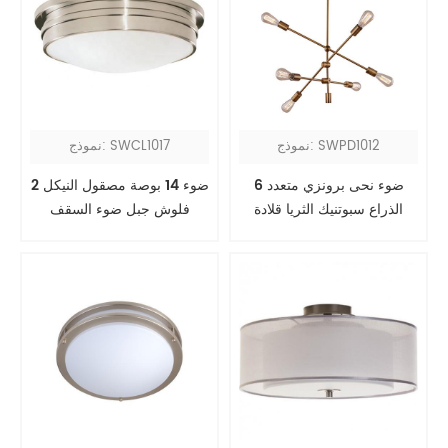
نموذج: SWPD1012
نموذج: SWCL1017
6 ضوء نحى برونزي متعدد
2 ضوء 14 بوصة مصقول النيكل
الذراع سبوتنيك الثريا قلادة
فلوش جبل ضوء السقف
الخفيفة
تركيبات