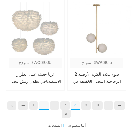
نموذج: SWPD1015
نموذج: SWCD1006
2 ضوء قلادة الكرة الأرضية
ثريا حديثة على الطراز
الزجاجية البيضاء الخفيفة في
الاسكندنافي بظلال ريش بيضاء
الذهب
1
...
6
7
8
9
10
11
ما مجموعه
11
الصفحات