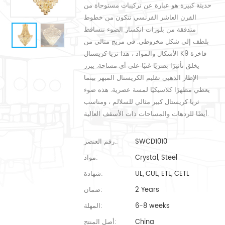
حديثة كبيرة هو عبارة عن تركيبات مستوحاة من
القرن العاشر الفرنسي تتكون من خطوط
متدفقة من بلورات انكسار الضوء تتساقط
بلطف إلى شكل مخروطي. في مزيج مثالي من
الأشكال والمواد ، هذا ثريا كريستال K9 فاخرة
يخلق تأثيرًا بصريًا غنيًا على أي مساحة. يبرز
الإطار الذهبي تقليم الكريستال المبهر بينما
يعطي مظهرًا كلاسيكيًا لمسة عصرية. هذه ضوء
ثريا كريستال كبير مثالي للسلالم ، ومناسب
أيضًا للردهات والمساحات ذات الأسقف العالية.
SWCD1010
رقم العنصر.:
Crystal, Steel
مواد:
UL, CUL, ETL, CETL
شهادة:
2 Years
ضمان:
6-8 weeks
المهلة:
China
أصل المنتج: