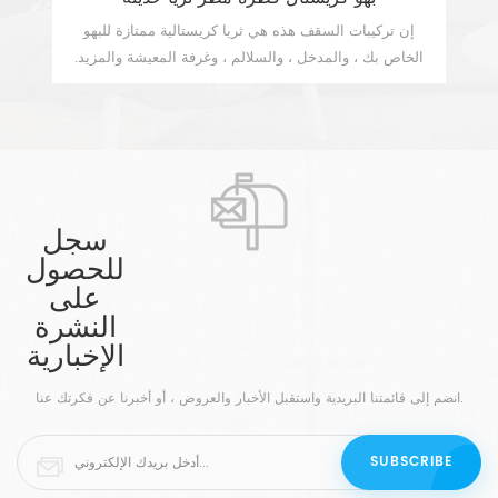
إن تركيبات السقف هذه هي ثريا كريستالية ممتازة للبهو
al
الخاص بك ، والمدخل ، والسلالم ، وغرفة المعيشة والمزيد.
مظ
يضم كرات بلورية جميلة تلتقط وتعكس الأضواء. من المؤكد أن
مظ
عرض المزيد
ha
هذه الثريا بقيادة المطر توفر جو خاص.
الر
th
مج
يحم
ba
. ه
ال
سجل
be
للحصول
مس
على
re
النشرة
الإخبارية
ch
انضم إلى قائمتنا البريدية واستقبل الأخبار والعروض ، أو أخبرنا عن فكرتك عنا.