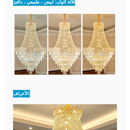
ثلاثة ألوان: أبيض ، طبيعي ، دافئ
الأعراف: