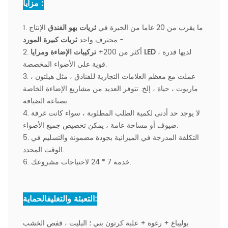
مزايا :
1. ما يقرب من 20 عاما من الخبرة في
ثريات بهو الفندق
الإنتاج
.
- محترف واحد
ثريات كبيرة المورد
، لديها قدرة
تركيبات الإضاءة ومرايا LED
2. أكثر من 200+
قوية على الأضواء المخصصة.
3. عملت مع معظم العلامات التجارية للفنادق ، مثل هيلتون ،
ماريوت ، حياة ، إلخ. تتوفر العديد من مشاريع الإضاءة الخاصة
بصناعة الضيافة.
4. لا يوجد حد أدنى لكمية الطلب المطلوبة ، سواء كانت غرفة
ضيوف أو مساحة عامة ، يمكن تخصيص جميع الأضواء.
5. التكلفة المدرجة في الميزانية بجودة مضمونة والتسليم في
الوقت المحدد.
6. خدمة 7 * 24 لاحتياجات مشروعك.
التعبئة والتغليفالحماية:
بوليباغ + رغوة + علبة كرتون بني ؛ البليت ، قفص الخشب