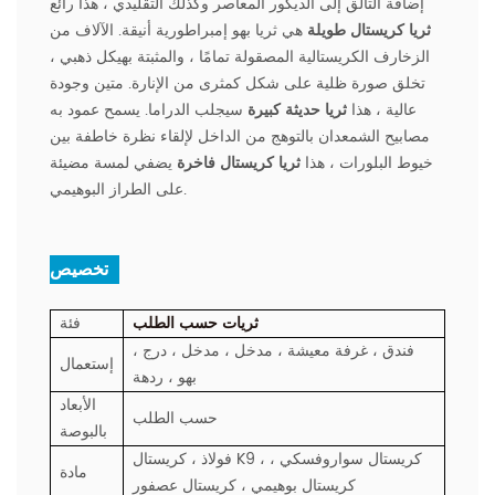
إضافة التألق إلى الديكور المعاصر وكذلك التقليدي ، هذا رائع
ثريا كريستال طويلة
هي ثريا بهو إمبراطورية أنيقة. الآلاف من
الزخارف الكريستالية المصقولة تمامًا ، والمثبتة بهيكل ذهبي ،
تخلق صورة ظلية على شكل كمثرى من الإنارة. متين وجودة
عالية ، هذا
ثريا حديثة كبيرة
سيجلب الدراما. يسمح عمود به
مصابيح الشمعدان بالتوهج من الداخل لإلقاء نظرة خاطفة بين
خيوط البلورات ، هذا
ثريا كريستال فاخرة
يضفي لمسة مضيئة
على الطراز البوهيمي.
تخصيص :
ثريات حسب الطلب
فئة
فندق ، غرفة معيشة ، مدخل ، مدخل ، درج ،
إستعمال
بهو ، ردهة
الأبعاد
حسب الطلب
بالبوصة
فولاذ ، كريستال K9 ، كريستال سواروفسكي ،
مادة
كريستال بوهيمي ، كريستال عصفور