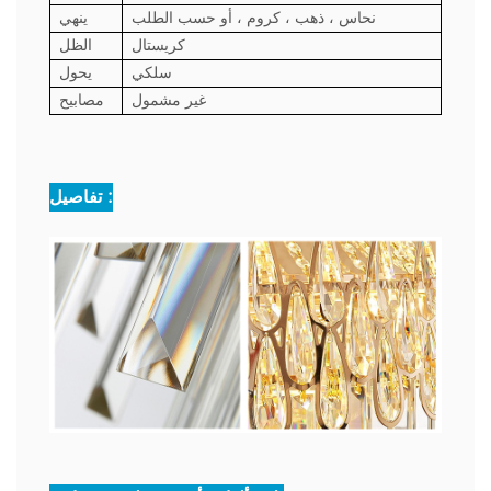
نحاس ، ذهب ، كروم ، أو حسب الطلب
ينهي
كريستال
الظل
سلكي
يحول
غير مشمول
مصابيح
تفاصيل :