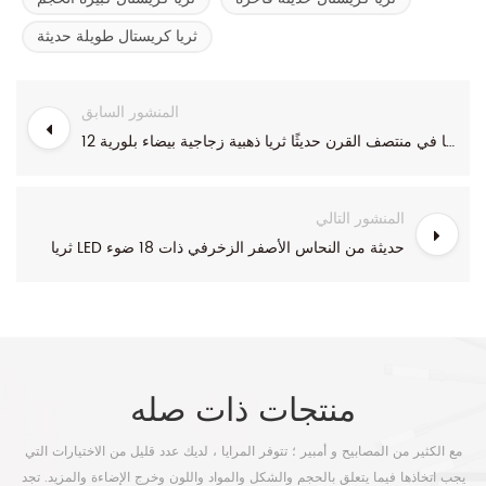
ثريا كريستال طويلة حديثة
المنشور السابق
12 مصباحًا في منتصف القرن حديثًا ثريا ذهبية زجاجية بيضاء بلورية
المنشور التالي
ثريا LED حديثة من النحاس الأصفر الزخرفي ذات 18 ضوء
منتجات ذات صله
مع الكثير من المصابيح و أمبير ؛ تتوفر المرايا ، لديك عدد قليل من الاختيارات التي
يجب اتخاذها فيما يتعلق بالحجم والشكل والمواد واللون وخرج الإضاءة والمزيد. تجد