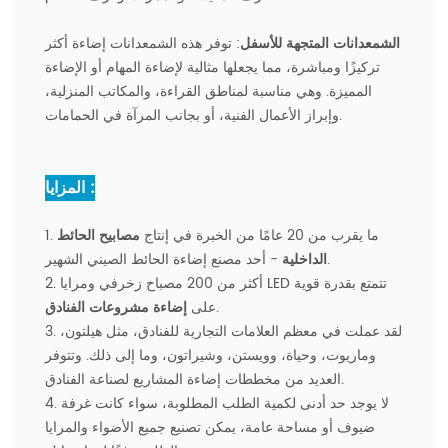
الشمعدانات المتجهة للأسفل
: توفر هذه الشمعدانات إضاءة أكثر
تركيزًا ومباشرة، مما يجعلها مثالية لإضاءة المهام أو الإضاءة
المميزة. وهي مناسبة لمناطق القراءة، والمكاتب المنزلية،
وإبراز الأعمال الفنية، أو بجانب المرآة في الحمامات.
المزايا :
1. ما يقرب من 20 عامًا من الخبرة في إنتاج
مصابيح الحائط
.
الداخلية
- أحد
مصنع إضاءة الحائط الصيني الشهير
2. أكثر من 200 مصباح زخرفي ومرايا LED تتمتع بقدرة قوية
.
على
إضاءة مشروعات الفنادق
3. لقد عملت في معظم العلامات التجارية للفنادق، مثل هيلتون،
وماريوت، وحياة، وويستن، وشيراتون، وما إلى ذلك. وتتوفر
العديد من مخططات إضاءة المشاريع لصناعة الفنادق.
4. لا يوجد حد أدنى لكمية الطلب المطلوبة، سواء كانت غرفة
ضيوف أو مساحة عامة، يمكن تصنيع جميع الأضواء والمرايا