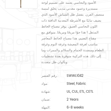
الأسود والنحاسي يعتمد على تصميم لوحة
مستديرة وعمود معدني مدبب يخلق لمسة
منتصف القرن. بفضل ظل القماش الأسود الذي
يضيف تباينًا مع الأشرطة المعدنية الدافئة ذات
اللون النحاسي العتيق، يوفر مصباح الحائط
المذهل 1 هذا جوًا مريحًا ومريحًا. متوافق مع
مفتاح التعتيم، هذا مصباح الحائط المعاصر
مناسب لغرفة المعيشة وغرفة النوم وغرفة
الطعام ومنضدة الحمام والسلالم والممرات وما
إلى ذلك. هذه التركيبة متوفرة بعدة تشطيبات
وبألوان ظل متعددة.
SWWL1042
رقم العنصر.:
Steel, Fabric
مواد:
UL, CUL, ETL, CETL
شهادة:
2 Years
ضمان:
6-8 weeks
المهلة: