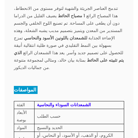
تندمج العناصر الجريئة والشهية لتوفر مستوى من الانحطاط،
هذا المصباح الرائع
1 مصباح الحائط
يضيف القليل من الدراما
دون أن يطغى على المساحة. تم تصنيع اللوح الخلفي والجسم
المستدير من المعدن ويتميز بتصميم مدبب يشبه الشعلة، وهذه
الإضاءة الجذابة
للشمعدان باللونين الأسود والنحاسي
تمزج
بسهولة بين النمط التقليدي في صورة ظلية انتقالية أنيقة
للحصول على تصميم جديد وآسر. يعد هذا الشمعدان الرائع
الذي
يتم تثبيته على الحائط
بمثابة بيان خالد، ومثالي لمجموعة متنوعة
من جماليات الديكور.
المواصفات:
الشمعدانات السوداء والنحاسية
الفئة
الأبعاد
حسب الطلب
بوصة
الحديد والنسيج
المواد
الكروم، أو الذهب، أو الأسود، أو النحاس، أو