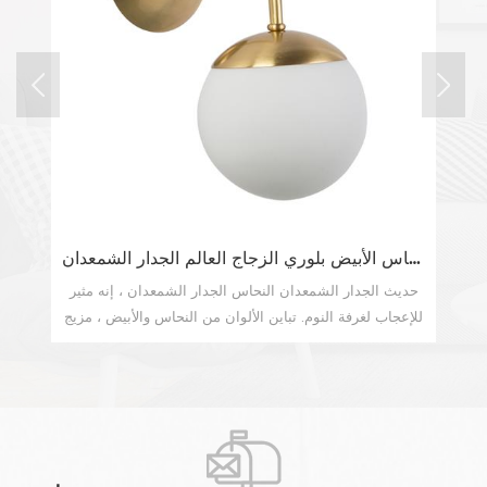
النحاس الأبيض بلوري الزجاج العالم الجدار الشمعدان
ة جديدة على التقليدية المحدثة ، هذا الشمعدان المزدوج
حديث الجدار الش
مخروطي الرائع للجدار يجمع بين أذرع أنيقة وظلال قماشية
للإعجاب لغرفة ال
كلاسيكية لتناسب العديد من الزخارف. يتم تعليق الظلال
المواد من المعدن والزجاج ، هذا هو جوهر الحداثة.
عرض المزيد
سوداء المستدقة بواسطة ذراعين منحنيين صغيرين يخرجان
ا من الأنبوب الأكبر الذي تم تمييزه بواسطة شريط نحاسي ،
وفر هذه اللوحة الخلفية المستطيلة الطويلة مظهرًا مذهلاً.
باح الجدار ذو الذراع المزدوجة الجميل هذا مثالي للتثبيت
ى كل جانب من سريرك لخلق إضاءة ناعمة للقراءة الليلية.