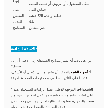
إنهاء
النيكل المصقول، أو البرونز، أو حسب الطلب
قماش الظل
الظل
فيشة E26 قطعة واحدة
المقبس
ماثلا
التبديل
غير متضمن
المصابيح
الأسئلة الشائعة :
س:
هل يجب أن تشير مصابيح الشمعدان إلى الأعلى أم إلى
الأسفل؟
أ
:
أضواء الشمعدان
يمكن أن يشير إما إلى الأعلى أو الأسفل،
اعتمادًا على التأثير المطلوب والاحتياجات المحددة للغرفة.
الشمعدانات الموجهة للأعلى
: تعمل تركيبات الشمعدان هذه
*
على إنشاء إضاءة محيطة ناعمة من خلال انعكاس الضوء من
السقف والجدران، مما يجعلها مثالية لخلق جو دافئ وجذاب في
غرف المعيشة والممرات وغرف الطعام.