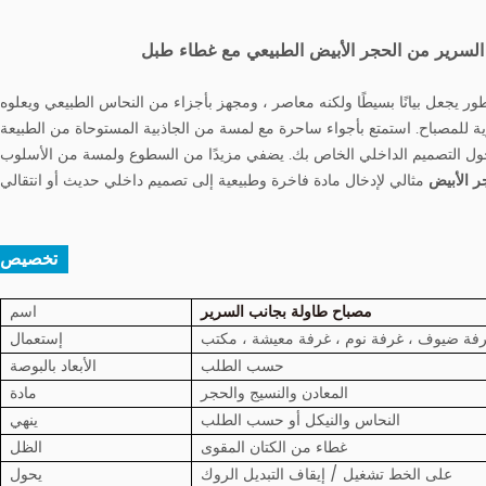
السرير من الحجر الأبيض الطبيعي مع غطاء طبل
ر يجعل بيانًا بسيطًا ولكنه معاصر ، ومجهز بأجزاء من النحاس الطبيعي ويعلوه
وية للمصباح. استمتع بأجواء ساحرة مع لمسة من الجاذبية المستوحاة من الطبيعة
 التصميم الداخلي الخاص بك. يضفي مزيدًا من السطوع ولمسة من الأسلوب
 الأبيض
تخصيص :
مصباح طاولة بجانب السرير
اسم
رفة ضيوف ، غرفة نوم ، غرفة معيشة ، مكتب
إستعمال
حسب الطلب
الأبعاد بالبوصة
المعادن والنسيج والحجر
مادة
النحاس والنيكل أو حسب الطلب
ينهي
غطاء من الكتان المقوى
الظل
على الخط تشغيل / إيقاف التبديل الروك
يحول