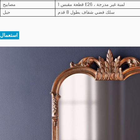
1 قطعة مقبس E26 ، لمبة غير مدرجة
مصابيح
سلك فضي شفاف بطول 8 قدم
حبل
استعمال: