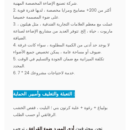
شركة تصنيع الإضاءة المخصصة المهنية.
2. أكثر من 200+ مصابيح ومرايا مخصصة ، لديها قدرة قوية
على ضوء المصممة خصيصا.
3. عملت مع معظم العلامات التجارية الفندقية ، مثل هيلتون ،
ماريوت ، حياة ، إلخ. تتوفر العديد من مشاريع الإضاءة لصناعة
الضيافة.
4. لا يوجد حد أدنى من الكمية المطلوبة ، سواء كانت غرفة
ضيوف أو مساحة عامة ، يمكن تخصيص جميع الأضواء.
5. تكلفة الميزانية مع ضمان الجودة والتسليم في الوقت
المحدد.
6. 7 * 24 خدمة لاحتياجات مشروعك.
التعبئة والتغليف وأمبير. الحماية :
بوليباغ + رغوة + علبة كرتون بني ؛ البليت ، قفص الخشب
الرقائقي أو حسب الطلب.
نحن محترفون
أدى المورد ضوء القراءة
، نرحب