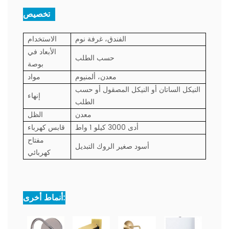
تخصيص :
الفندق، غرفة نوم
الاستخدام
الأبعاد في
حسب الطلب
بوصة
معدن، ألمنيوم
مواد
النيكل الساتان أو النيكل المصقول أو حسب
إنهاء
الطلب
معدن
الظل
أدى 3000 كيلو 1 واط
قابس كهرباء
مفتاح
أسود صغير الروك التبديل
كهربائي
أنماط أخرى: