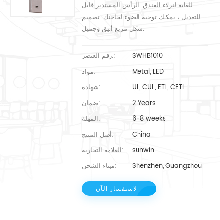
للغاية لنزلاء الفندق. الرأس المستدير قابل
للتعديل ، يمكنك توجيه الضوء لحاجتك. تصميم
شكل مربع أنيق وجميل.
SWHB1010
رقم العنصر.:
Metal, LED
مواد:
UL, CUL, ETL, CETL
شهادة:
2 Years
ضمان:
6-8 weeks
المهلة:
China
أصل المنتج:
sunwin
العلامة التجارية:
Shenzhen, Guangzhou
ميناء الشحن:
الاستفسار الآن