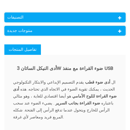
التصنيفات
منتوجات جديدة
تفاصيل المنتجات
أدى النيكل الساتان 3W ضوء القراءة مع منفذ USB
ال
أدى ضوء قطب
يقدم التصميم الإبداعي والابتكار التكنولوجي
الحديث ، يمكنك تقوية الضوء في الاتجاه الذي تحتاجه. هذه
أدى
ضوء القراءة لللوح الأمامي
هو أيضا اقتصادي للغاية ، وهو مثالي
باعتباره
ضوء القراءة بجانب السرير
. يضيء الضوء عند سحب
الرأس للخارج ويتحول عندما تدفع الرأس إلى الفتحة. شكله
المربع فريد ومعاصر لأي غرفة.