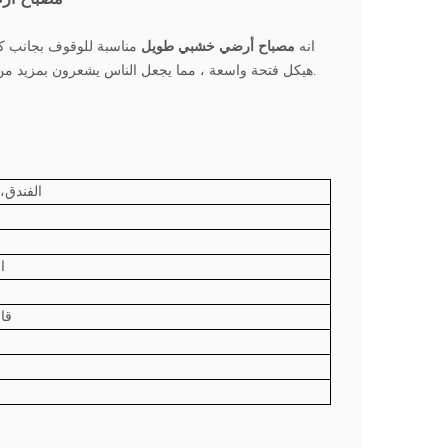
انه
مصباح أرضي خشبي طويل
مناسبة للوقوف بجانب كرس
جيد أيضًا لغرفة المعيشة ، وهو خيار كلاسيكي.
هيكل فتحة واسعة ، مما يجعل الناس يشعرون بمزيد من ا
الفندق،
ا
e26 ق