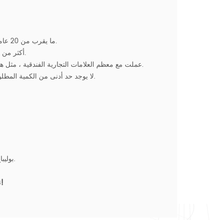
1. ما يقرب من 20 عاما من الخبرة في إنتاج الإضاءة العقد - شركة تصنيع الإضاءة المخصصة المهنية.
2. أكثر من 200+ مصابيح ومرايا مخصصة ، لديها قدرة قوية على ضوء المصممة خصيصا.
3. عملت مع معظم العلامات التجارية الفندقية ، مثل هيلتون ، ماريوت ، حياة ، إلخ. تتوفر العديد من مشاريع الإضاءة لصناعة الضيافة.
4. لا يوجد حد أدنى من الكمية المطلوبة ، سواء كانت غرفة ضيوف أو مساحة عامة ، يمكن تخصيص جميع الأضواء.
بوليباغ + رغوة + علبة كرتون بني ؛ البليت ، قفص الخشب الرقائقي أو حسب الطلب.
المورد مصباح ، نرحب بالتحقيق الخاص بك!
ن