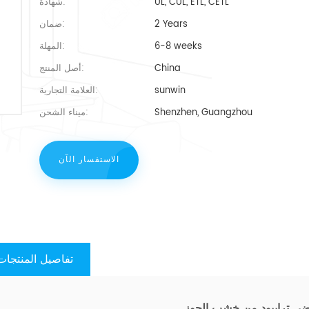
UL, CUL, ETL, CETL
شهادة:
2 Years
ضمان:
6-8 weeks
المهلة:
China
أصل المنتج:
sunwin
العلامة التجارية:
Shenzhen, Guangzhou
ميناء الشحن:
الاستفسار الآن
تفاصيل المنتجات
ي ترايبود من خشب الجوز