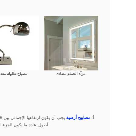
مرآة الحمام مضاءة
مصباح طاولة معد
أ:
مصابيح أرضية
يجب أن يكون ارتفاعها الإجمالي بين 58 "و 64" ،
أطول. عادة ما يكون الجزء السفلي من غطاء المصباح عند أو أعلى من ارتفاع الجلوس على كرسي أو أريكة.