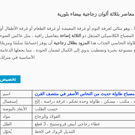
اصر بثلاثة ألوان زجاجية بيضاء بلورية
دًا ، وهو مثالي لغرفة النوم أو غرفة المعيشة أو غرفة الطعام أو غرفة الأطفال أو
 المصباح الكلاسيكي المذهل ذو
الثلاثة إضاءة
بتفاصيل راقية ، مثل عاكس الضوء
اولة النحاسي الجذاب هذا
المزود بظلال زجاجية
أن يوفر إحساسًا سلسًا ومريحًا
لقطع مصنوعة بخبرة وتشطيب يدوي إلى الكمال لضمان الجودة ، مما يجعلها الدعامة
الأساسية في منزلك.
تخصيص :
مصباح طاولة حديث من النحاس الأصفر في منتصف القرن
اسم
، مكتب ، مسكن ، طاولة وحدة تحكم ، غرفة دراسة ، إلخ
إستعمال
حسب الطلب
الأبعاد بالبوصة
الفولاذ والزجاج
مواد
غطاء زجاجي أبيض فروستينج ، 3 قطع
الظل
التبديل الروك في الخط
يُحوّل