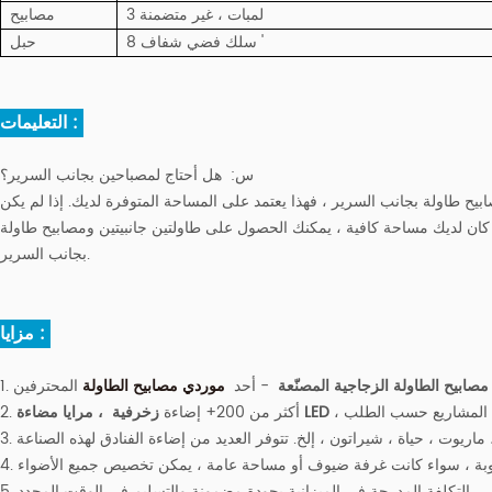
3 لمبات ، غير متضمنة
مصابيح
سلك فضي شفاف 8 '
حبل
التعليمات :
س:
هل أحتاج لمصباحين بجانب السرير؟
يح طاولة بجانب السرير ، فهذا يعتمد على المساحة المتوفرة لديك. إذا لم يكن
 كان لديك مساحة كافية ، يمكنك الحصول على طاولتين جانبيتين ومصابيح طاولة
بجانب السرير.
مزايا :
صابيح الطاولة الزجاجية المصنّعة
- أحد
موردي مصابيح الطاولة
، مرايا مضاءة LED
2. أكثر من 200+ إضاءة
زخرفية
5. التكلفة المدرجة في الميزانية بجودة مضمونة والتسليم في الوقت المحدد.