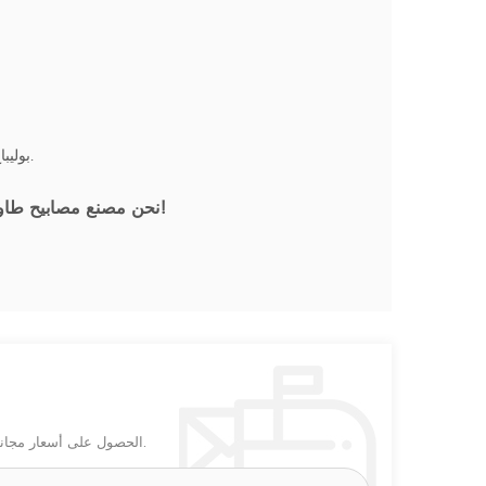
بوليباغ + رغوة + علبة كرتون بني ؛ البليت ، قفص الخشب الرقائقي أو حسب الطلب.
نرحب بالتحقيق الخاص بك!
نحن مصنع مصابيح طاو
الحصول على أسعار مجاني! أو إجراء بعض التغييرات بناءً على هذا التصميم ، أو تخصيص التصميمات الخاصة بك.