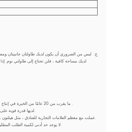
ج:
ليس من الضروري أن يكون لديك طاولتان جانبيتان ومصاب
لديك مساحة كافية ، فلن تحتاج إلى طاولتي نوم. إذا
المحترفين .
1. ما يقرب من 20 عامًا من الخبرة في إنتاج
م
، لديها قدرة قوية على المشاريع حسب الطلب.
3. عملت مع معظم العلامات التجارية للفنادق ، مثل هيلتون ، ماريوت ، حياة ، شيراتون ، إلخ. تتوفر العديد من إضاءة الفنادق لهذه الصناعة.
4. لا يوجد حد أدنى لكمية الطلب المطلوبة ، سواء كانت غرفة ضيوف أو مساحة عامة ، يمكن تخصيص جميع الأضواء.