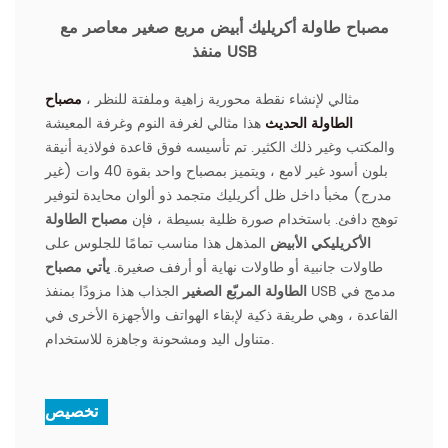
مصباح طاولة أكريليك أبيض مربع صغير معاصر مع
منفذ USB
مثالي لإنشاء نقطة محورية زاهية وملفتة للنظر ،
مصباح
الطاولة الحديث
هذا مثالي لغرفة النوم وغرفة المعيشة
والمكتب وغير ذلك الكثير. تم تأسيسه فوق قاعدة فولاذية أنيقة
بلون أسود غير لامع ، ويتميز بمصباح واحد بقوة 40 وات (غير
مدرج) مخبأ داخل ظل أكريليك متجمد ذو ألوان محايدة لتوفير
توهج دافئ. باستخدام صورة ظلية بسيطة ، فإن
مصباح الطاولة
الأكريليكي الأبيض
المذهل هذا مناسب تمامًا للجلوس على
طاولات جانبية أو طاولات نهاية أو أرفف صغيرة.
يأتي مصباح
الطاولة المربّع الصغير
الجذاب هذا مزودًا بمنفذ USB مدمج في
القاعدة ، وهي طريقة ذكية لإبقاء الهواتف والأجهزة الأخرى في
متناول اليد ومشحونة وجاهزة للاستخدام.
تخصيص :