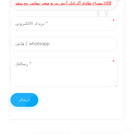
مصباح طاولة أكريليك أبيض مربع صغير معاصر مع منفذ USB