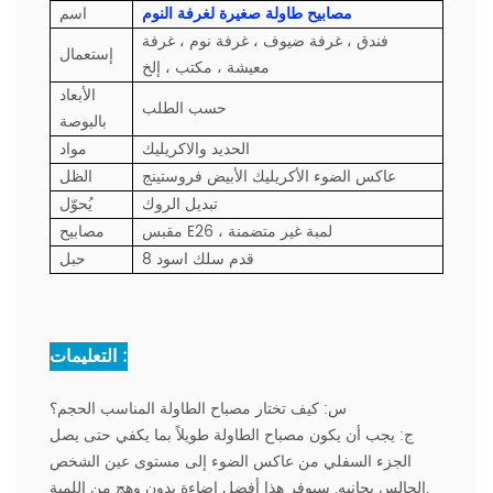
مصابيح طاولة صغيرة لغرفة النوم
اسم
فندق ، غرفة ضيوف ، غرفة نوم ، غرفة
إستعمال
معيشة ، مكتب ، إلخ
الأبعاد
حسب الطلب
بالبوصة
الحديد والاكريليك
مواد
عاكس الضوء الأكريليك الأبيض فروستينج
الظل
تبديل الروك
يُحوّل
مقبس E26 ، لمبة غير متضمنة
مصابيح
8 قدم سلك اسود
حبل
التعليمات :
س:
كيف تختار مصباح الطاولة المناسب الحجم؟
ج:
يجب أن يكون مصباح الطاولة طويلاً بما يكفي حتى يصل
الجزء السفلي من عاكس الضوء إلى مستوى عين الشخص
الجالس بجانبه. سيوفر هذا أفضل إضاءة بدون وهج من اللمبة.