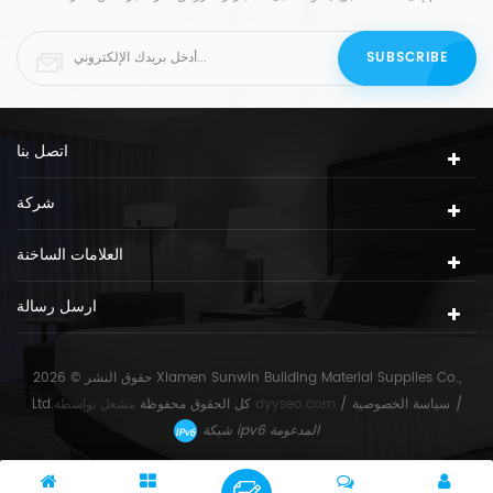
اتصل بنا
شركة
العلامات الساخنة
ارسل رسالة
حقوق النشر © 2026 Xiamen Sunwin Building Material Supplies Co.,
/
سياسة الخصوصية
/
dyyseo.com
مشغل بواسطة
Ltd.كل الحقوق محفوظة
شبكة ipv6 المدعومة