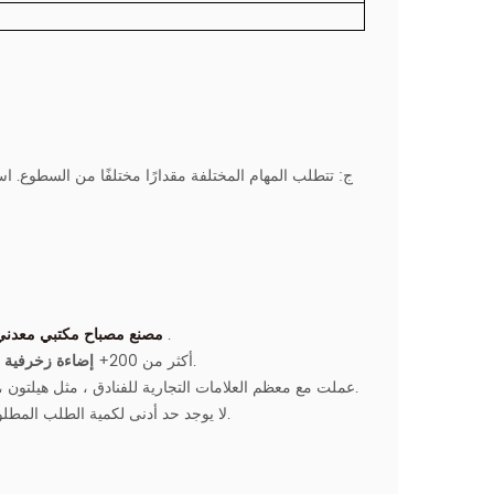
ج:
واحد .
مصنع مصباح مكتبي معدن
، مرايا ذات إضاءة خلفية ، لديها قدرة قوية على تنفيذ المشاريع حسب الطلب.
2. أكثر من 200+
إضاءة
زخرفية
3. عملت مع معظم العلامات التجارية للفنادق ، مثل هيلتون ، ماريوت ، حياة ، شيراتون ، إلخ. تتوفر العديد من إضاءة الفنادق لهذه الصناعة.
4. لا يوجد حد أدنى لكمية الطلب المطلوبة ، سواء كانت غرفة ضيوف أو مساحة عامة ، يمكن تخصيص جميع الأضواء.