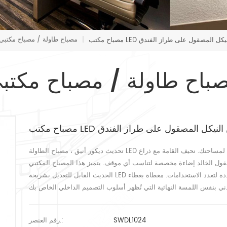
مصباح طاولة / مصباح مكتبي
ديل من النيكل المصقول على طراز الفندق
|
باح طاولة / مصباح مكتب
لتعديل من النيكل المصقول على طراز الفندق
تحديث ديكور أنيق ، مصباح الطاولة LED الصغير الأنيق هذا سيضفي مظهرًا رائعًا على الحيوية الداخلية لمساحتك. نحيف القامة مع ذراع
صقول الخالد إضاءة مخصصة لتناسب أي موقف. يتميز هذا المصباح المكتبي
الحديث القابل للتعديل بشريحة LED مدمجة توفر إضاءة بيضاء دافئة ، ومتوفرة بخيارات تشطيب متعددة لتعدد الاستخدامات. مغطاة بغطاء
SWDL1024
رقم العنصر.: