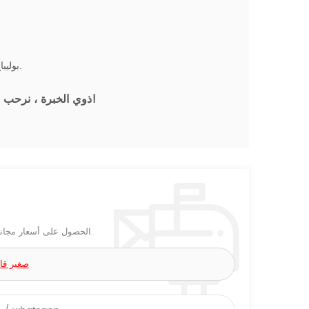
بوليباغ + رغوة + علبة كرتون بني ؛ البليت ، قفص الخشب الرقائقي أو حسب الطلب.
نرحب باستفسارك!
نحن واحدة من الشركات المصنعة للمصابيح المكتبية LED ذوي الخبرة
،
الحصول على أسعار مجاني! أو إجراء بعض التغييرات بناءً على هذا التصميم ، أو تخصيص التصميمات الخاصة بك.
مصباح مكت