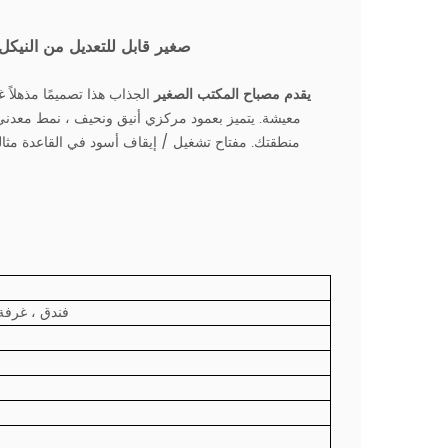
مصباح مكتب LED صغير قابل للتعديل م
يقدم مصباح المكتب الصغير
الجذاب هذا تصميمًا مذهلا
معيشة. يتميز بعمود مركزي أنيق ونحيف ، نمط معدني
منطقتك. مفتاح تشغيل / إيقاف أسود في القاعدة مثال
فندق ، غرفة