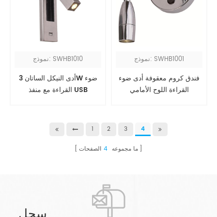
نموذج: SWHB1001
نموذج: SWHB1010
فندق كروم معقوفة أدى ضوء
أدى النيكل الساتان 3W ضوء
القراءة اللوح الأمامي
القراءة مع منفذ USB
1
2
3
4
ما مجموعه
4
الصفحات
سجل