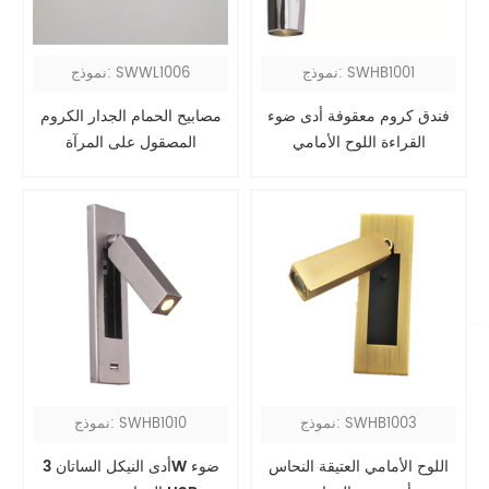
نموذج: SWHB1001
نموذج: SWWL1006
فندق كروم معقوفة أدى ضوء
مصابيح الحمام الجدار الكروم
القراءة اللوح الأمامي
المصقول على المرآة
نموذج: SWHB1003
نموذج: SWHB1010
اللوح الأمامي العتيقة النحاس
أدى النيكل الساتان 3W ضوء