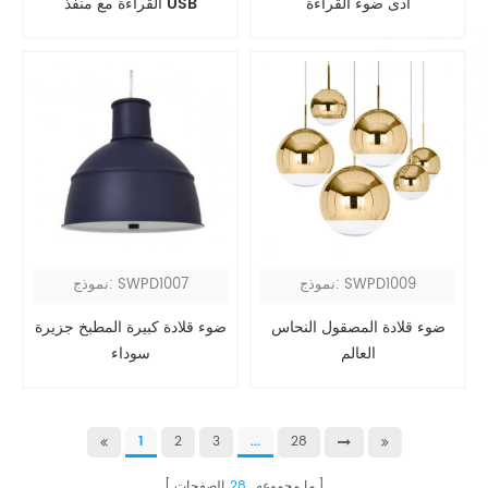
أدى ضوء القراءة
القراءة مع منفذ USB
نموذج: SWPD1009
نموذج: SWPD1007
ضوء قلادة المصقول النحاس
ضوء قلادة كبيرة المطبخ جزيرة
العالم
سوداء
1
2
3
...
28
ما مجموعه
28
الصفحات