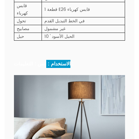
قابس
1 قطعة E26 قابس كهرباء
كهرباء
في الخط التبديل القدم
تحول
غير مشمول
مصابيح
10 ' الحبل الأسود
حبل
التعليمات :
الاستخدام :
أنس :