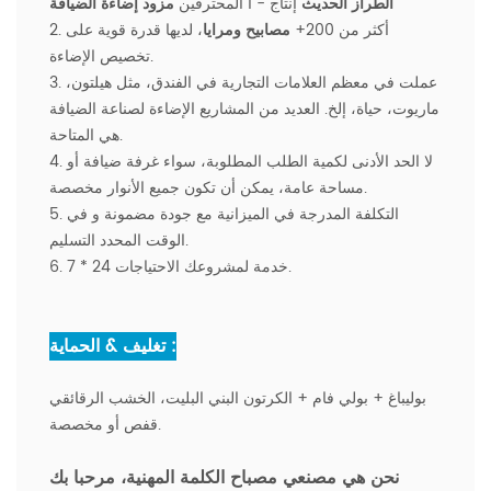
الطراز الحديث
إنتاج
- أ
المحترفين
مزود إضاءة الضيافة
2. أكثر من 200+
مصابيح ومرايا
، لديها قدرة قوية على
تخصيص الإضاءة.
3. عملت في معظم العلامات التجارية في الفندق، مثل هيلتون،
ماريوت، حياة، إلخ. العديد من المشاريع الإضاءة لصناعة الضيافة
هي المتاحة.
4. لا الحد الأدنى لكمية الطلب المطلوبة، سواء غرفة ضيافة أو
مساحة عامة، يمكن أن تكون جميع الأنوار مخصصة.
5. التكلفة المدرجة في الميزانية مع جودة مضمونة و في
الوقت المحدد التسليم.
6. 7 * 24 خدمة لمشروعك الاحتياجات.
تغليف & الحماية :
بوليباغ + بولي فام + الكرتون البني البليت، الخشب الرقائقي
قفص أو مخصصة.
نحن هي مصنعي مصباح الكلمة المهنية
، مرحبا بك