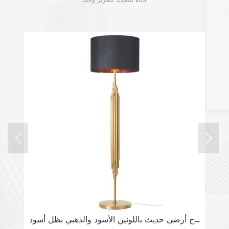
أدناه التحديد لتحرير وقتك.
مصباح أرضي حديث باللونين الأسود والذهبي بظل أسود
مصباح أرضي LED بقاعدة رخامية نحاسية حديثة مع رف