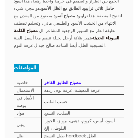
الجمع بين الطراز و تصميم في حزمة واحدة رهيبة، هذا
أسود
حامل ثلاثي ترايبود الطابق مع الظل الأسود
هو مجرد شيء
لتفتيح المنطقة. هذا
ترايبود مصباح أسود
مصنوع من المعدن مع
الانتهاء من الخشب الأسود والطبيعي ماتي، وتسليم تصطف
نظيفة انظر مع السوبر الرجعية المشاعر. ال
مصباح الكلمة
السوداء الحديثة
يتميز بثلاثة أرجل نحيلة تنضم معا أسفل القبة
النسيجية الظل. أيضا الساعة صالح جيد ل غرفة النوم.
المواصفات :
مصباح الطابق الفاخر
خاصية
غرفة المعيشة، غرفة نوم، ردهة
الاستعمال
الأبعاد في
حسب الطلب
بوصة
الصلب، النسيج
مواد
أسود، أبيض، كروم، ذهبي، برونز، الجوز،
ينهي
البلوط، ، إلخ
طبل النسيج hardback الظل
ظل