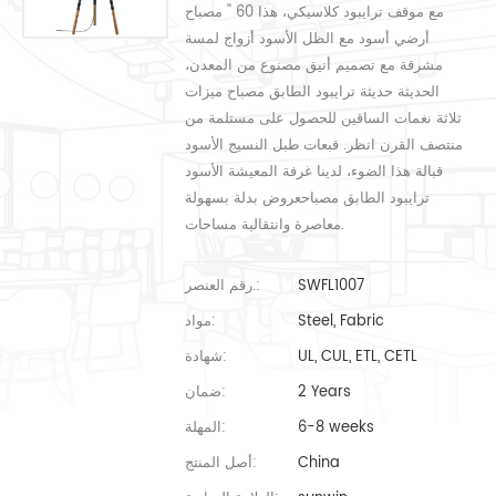
مع موقف ترايبود كلاسيكي، هذا 60 '' مصباح
أرضي أسود مع الظل الأسود أزواج لمسة
مشرقة مع تصميم أنيق مصنوع من المعدن،
الحديثة حديثة ترايبود الطابق مصباح ميزات
ثلاثة نغمات الساقين للحصول على مستلمة من
منتصف القرن انظر. قبعات طبل النسيج الأسود
قبالة هذا الضوء، لدينا غرفة المعيشة الأسود
ترايبود الطابق مصباحعروض بدلة بسهولة
معاصرة وانتقالية مساحات.
SWFL1007
رقم العنصر.:
Steel, Fabric
مواد:
UL, CUL, ETL, CETL
شهادة:
2 Years
ضمان:
6-8 weeks
المهلة:
China
أصل المنتج: