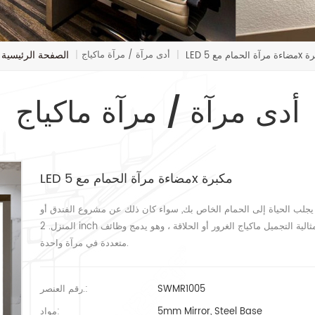
الصفحة الرئيسية
أدى مرآة / مرآة ماكياج
ام مع 5x مكبرة
|
|
أدى مرآة / مرآة ماكياج
LED مضاءة مرآة الحمام مع 5x مكبرة
يجلب الحياة إلى الحمام الخاص بك, سواء كان ذلك عن مشروع الفندق أو
المنزل. 2 inch عرض مصدر الضوء هو موردن, بسيطة وموجزة. 5 مرات التكبير مثالية التجميل ماكياج الغرور أو الحلاقة ، وهو يدمج وظائف
متعددة في مرآة واحدة.
SWMR1005
رقم العنصر.:
5mm Mirror, Steel Base
مواد: