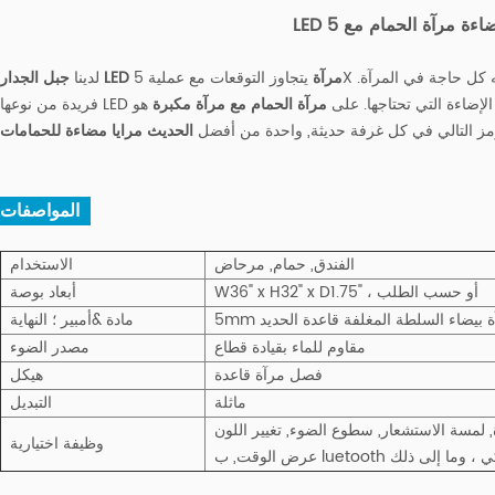
 كل حاجة في المرآة.
جبل الجدار LED مرآة
لدينا
حددة الإضاءة التي تحتاجها. على
مرآة الحمام مع مرآة مكبرة
هو
مز التالي في كل غرفة حديثة, واحدة من أفضل
الحديث مرايا مضاءة للحمامات
المواصفات :
الفندق, حمام, مرحاض
الاستخدام
W36" x H32" x D1.75" ، أو حسب الطلب
أبعاد بوصة
رآة بيضاء السلطة المغلفة قاعدة الحديد
مادة &أمبير ؛ النهاية
مقاوم للماء بقيادة قطاع
مصدر الضوء
فصل مرآة قاعدة
هيكل
ماثلة
التبديل
وظيفة اختيارية
 الذكي ، وما إلى ذلك
عرض الوقت, ب