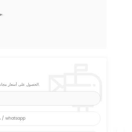
بوليباغ + رغوة + البني الكرتون. البالتات الخشب الرقائقي قفص أو حسب الطلب.
الحصول على أسعار مجاني! أو إجراء بعض التغييرات بناءً على هذا التصميم ، أو تخصيص التصميمات الخاصة بك.