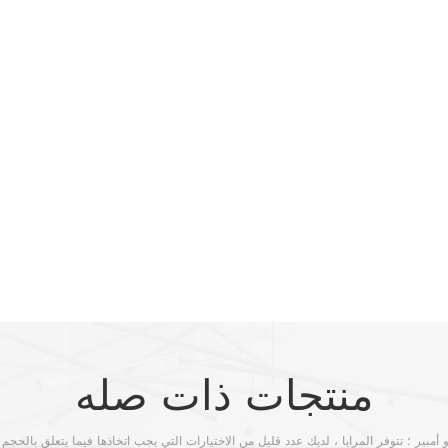
منتجات ذات صله
 أمبير ؛ تتوفر المرايا ، لديك عدد قليل من الاختيارات التي يجب اتخاذها فيما يتعلق بالحجم