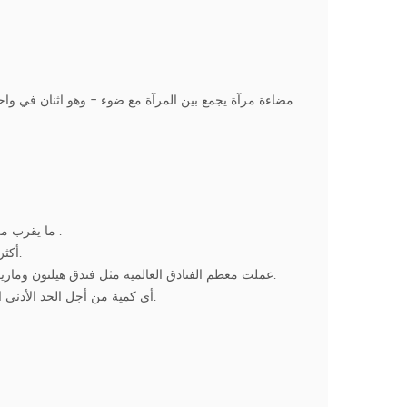
.
1. ما يقرب من 20 عاما من الخبرة في غلاية كهربائية الإ
2. أكثر من 200 مخصصة مصابيح كهربائية ، لديها قدرة قوية مصممة خصيصا الضوء.
3. عملت معظم الفنادق العالمية مثل فندق هيلتون وماريوت ، حياة ، وما إلى ذلك. العديد من المشاريع الإضاءة صناعة الضيافة المتاحة.
4. أي كمية من أجل الحد الأدنى المطلوب ، سواء غرفة أو الفضاء العام ، كل الأضواء يمكن أن تكون مخصصة.