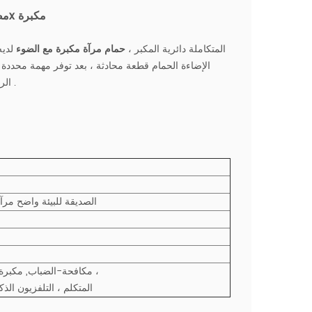
LED مضاءة مرآة الحمام مع 5x مكبرة
يتجاوز التوقعات مع عملية 5X المتكاملة دائرية المكبر ،
حمام مرآة مكبرة مع الضوء
لديه
فريدة من نوعها LED الإضاءة الحمام قطعة محادثة ، بعد توفر مهمة م
.
الر
5mm الصديقة للبيئة واضح م
مكافحة-الضباب, مكبرة, لمسة الاستشعار, سطوع الضوء, تغيير اللون ،
luetooth المتكلم ، التلفزيون