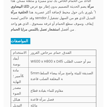
التأكد من الحمام الخاص بك تبدو مميزة و مذهلة ممكن. هذا
البيضاوي LED مرآة
يضم الحديثة التصميم بدون إطار مع عرض
1" بلوري باتن حول محيط لإضافة أكثر عصرية. هذا
الخلفية مرآة
وقد عاكس لمسة sendor التبديل الذي هو من السهل تشغيل/
إيقاف. وسوف سطع الحمام أو غرفة مسحوق ، الذي هو واحد
.
من أفضل
استشعار تعمل باللمس مرايا الحمام
المواصفات :
الفندق, حمام, مرحاض, الغرور
الاستخدام
أبعاد
W600 x H800 x D45 مم أو حسب الطلب
بوصة
مادة
5mm الصديقة للبيئة واضح مرآة بيضاء السلط
&أمبير ؛
ة المغلفة الصلب قاعدة
النهاية
مصدر
مقاوم للماء بقيادة قطاع
الضوء
فصل مرآة قاعدة
هيكل
ماثلة
التبديل