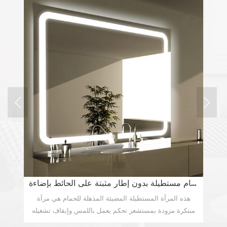
مرآة حمام مستطيلة بدون إطار مثبتة على الحائط بإضاءة LED
م
مع تكبير 1X / 5X , هذا جميل مرآة مكبرة كهربائية يمكنك تكبير
هذه المرآة المستطيلة المضيئة المذهلة للحمام هي مرآة
ة
مبتكرة مزودة بمستشعر تحكم يعمل باللمس وإيقاف تشغيله
مع
لشريط إضاءة LED الخاص بها. على حد سواء ، أنيقة وعملية ،
خيا