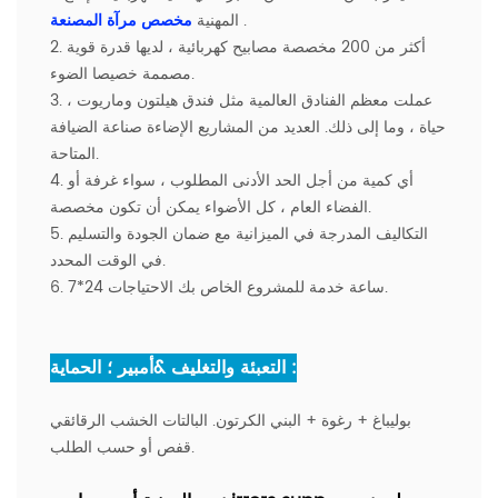
.
المهنية
مخصص مرآة المصنعة
2. أكثر من 200 مخصصة مصابيح كهربائية ، لديها قدرة قوية
مصممة خصيصا الضوء.
3. عملت معظم الفنادق العالمية مثل فندق هيلتون وماريوت ،
حياة ، وما إلى ذلك. العديد من المشاريع الإضاءة صناعة الضيافة
المتاحة.
4. أي كمية من أجل الحد الأدنى المطلوب ، سواء غرفة أو
الفضاء العام ، كل الأضواء يمكن أن تكون مخصصة.
5. التكاليف المدرجة في الميزانية مع ضمان الجودة والتسليم
في الوقت المحدد.
6. 7*24 ساعة خدمة للمشروع الخاص بك الاحتياجات.
التعبئة والتغليف &أمبير ؛ الحماية :
بوليباغ + رغوة + البني الكرتون. البالتات الخشب الرقائقي
قفص أو حسب الطلب.