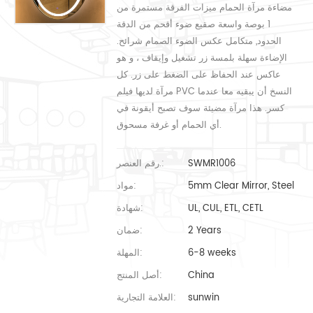
مضاءة مرآة الحمام ميزات الفرقة مستمرة من
1 بوصة واسعة صقيع ضوء أقحم من الدقة
الحدود, متكامل عكس الضوء الصمام شرائح.
الإضاءة سهلة بلمسة زر تشغيل وإيقاف ، و هو
عاكس عند الحفاظ على الضغط على زر. كل
مرآة لديها فيلم PVC النسخ أن يبقيه معا عندما
كسر. هذا مرآة مضيئة سوف تصبح أيقونة في
أي الحمام أو غرفة مسحوق.
SWMR1006
رقم العنصر.:
5mm Clear Mirror, Steel
مواد:
UL, CUL, ETL, CETL
شهادة:
2 Years
ضمان:
6-8 weeks
المهلة:
China
أصل المنتج:
sunwin
العلامة التجارية: