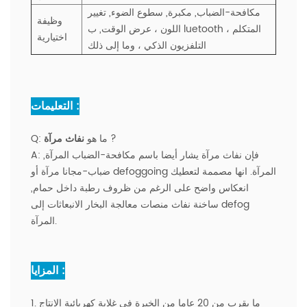
مكافحة-الضباب, مكبرة, سطوع الضوء, تغيير
وظيفة
luetooth المتكلم ،
اللون ،
عرض الوقت, ب
اختيارية
التلفزيون الذكي ، وما إلى ذلك
التعليمات :
?
ما هو
نفاث مرآة
Q:
فإن نفاث مرآة يشار أيضا باسم مكافحة-الضباب المرآة,
A:
ضباب-مجانا مرآة أو defoggoing المرآة. انها مصممة لتعطيك
انعكاس واضح على الرغم من ظروف رطبة داخل حمام,
ساخنة نفاث منصات معالجة البخار الانبعاثات إلى defog
المرآة.
المزايا :
1. ما يقرب من 20 عاما من الخبرة في غلاية كهربائية الإنتاج