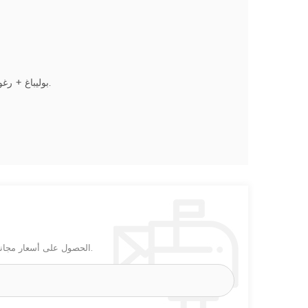
بوليباغ + رغوة + كرتون بني صندوق ؛ منصة نقالة أو صندوق خشب رقائقي أو حسب الطلب.
الحصول على أسعار مجاني! أو إجراء بعض التغييرات بناءً على هذا التصميم ، أو تخصيص التصميمات الخاصة بك.