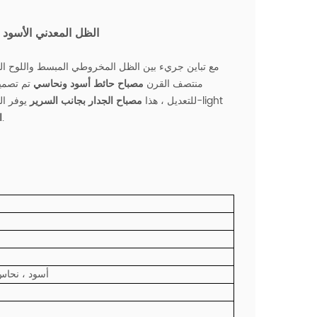
الظل المعدني الأسود 
مع تباين جريء بين الظل المخروطي المبسط واللوح ال
منتصف القرن
مصباح حائط أسود ونحاسي
تم تصميم
يوفر الضوء أين تحتاجه هو. قم بإضفاء مزيد من السطوع على أي غرفة باستخدام هذا 1-light
للتعديل ، هذا
مصباح الجدار بجانب السرير
! و المكون الإضافي هو خيار آخر أيضًا.
ا
أسود ، نحاس