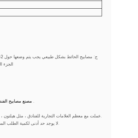
ج:
الجزء ا
.
nal مصنع مصابيح الفن
3. عملت مع معظم العلامات التجارية للفنادق ، مثل هيلتون ، ماريوت ، حياة ، إلخ. تتوفر العديد من مشاريع الإضاءة الخاصة بصناعة الفنادق.
4. لا يوجد حد أدنى لكمية الطلب المطلوبة ، سواء غرفة الضيوف أو الأماكن العامة ، يمكن تخصيص جميع الأضواء.