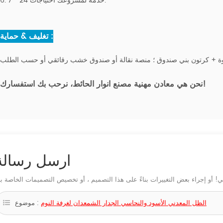
6. 7 * 24 خدمة لمشروعك احتياجات.
تغليف & حماية :
، نرحب بك استفسارك!
نحن هي معادن مهنية
مصنع انوار الحائط
ارسل رسالة
الظل المعدني الأسود والنحاسي الجدار الشمعدان لغرفة النوم
موضوع :