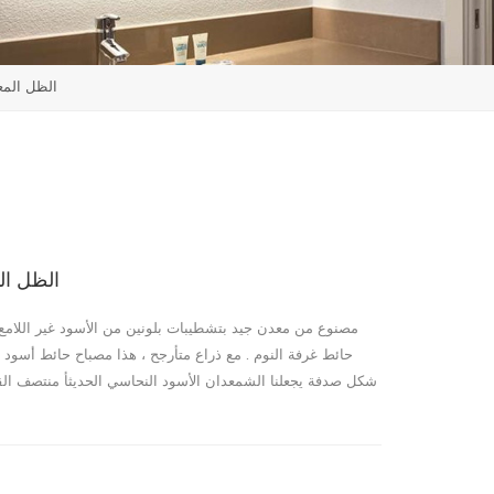
الظل المع
الظل ال
مصنوع من معدن جيد بتشطيبات بلونين من الأسود غير اللامع
حائط غرفة النوم . مع ذراع متأرجح ، هذا مصباح حائط أسود 
شكل صدفة يجعلنا الشمعدان الأسود النحاسي الحديثأ منتصف الق