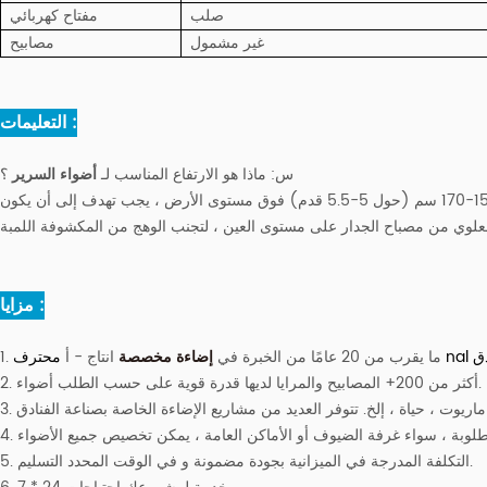
صلب
مفتاح كهربائي
غير مشمول
مصابيح
التعليمات :
س:
ماذا هو الارتفاع المناسب لـ
أضواء السرير
؟
مصابيح الحائط بشكل طبيعي يجب يتم وضعها حول 152-170 سم (حول 5-5.5 قدم) فوق مستوى الأرض ، يجب تهدف إلى أن يكون
لعلوي من مصباح الجدار على مستوى العين ، لتجنب الوهج من المكشوفة اللمبة
مزايا :
دق
محترف
1. ما يقرب من 20 عامًا من الخبرة في
إضاءة مخصصة
انتاج - أ
2. أكثر من 200+ المصابيح والمرايا لديها قدرة قوية على حسب الطلب أضواء.
5. التكلفة المدرجة في الميزانية بجودة مضمونة و في الوقت المحدد التسليم.