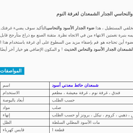
والنحاسي الجدار الشمعدان لغرفة النوم
خلفي المستطيل ، هذا
ضوء الجدار الأسود والنحاسي
بالتأكيد سوف يضيء غرفتك.
ه بنبرة نغمتين الانتهاء من في الاتجاه نظرة. متقنة الصنع مع ذراع متأرجح قابل
لشمعدان الجدار الأسود والنحاس الحديث
المواصفات :
شمعدان حائط معدني أسود
اسم
فندق ، غرفة نوم ، غرفة معيشة ، مطعم
الاستخدام
حسب الطلب
أبعاد بالبوصة
صلب
مواد
 ، ذهبي ، كروم ، نيكل ، برونز أو حسب الطلب
إنهاء
مات الأسود المطلي السلطة
الظل
1 قطعة
قابس كهرباء