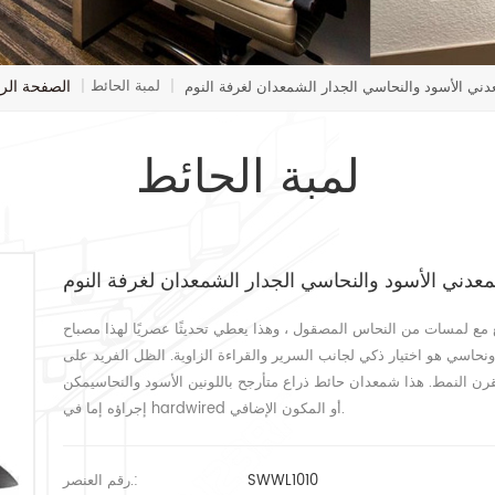
الصفحة الر
لمبة الحائط
دني الأسود والنحاسي الجدار الشمعدان لغرفة النوم
|
|
لمبة الحائط
معدني الأسود والنحاسي الجدار الشمعدان لغرفة النوم
 مع لمسات من النحاس المصقول ، وهذا يعطي تحديثًا عصريًا لهذا مصباح
ونحاسي هو اختيار ذكي لجانب السرير والقراءة الزاوية. الظل الفريد على
رن النمط. هذا شمعدان حائط ذراع متأرجح باللونين الأسود والنحاسيمكن
إجراؤه إما في hardwired أو المكون الإضافي.
SWWL1010
رقم العنصر.: