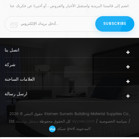
انضم إلى قائمتنا البريدية واستقبل الأخبار والعروض ، أو أخبرنا عن فكرتك عنا.
اتصل بنا
شركة
العلامات الساخنة
ارسل رسالة
حقوق النشر © 2026 Xiamen Sunwin Building Material Supplies Co.,
/
سياسة الخصوصية
/
dyyseo.com
مشغل بواسطة
Ltd.كل الحقوق محفوظة
شبكة ipv6 المدعومة