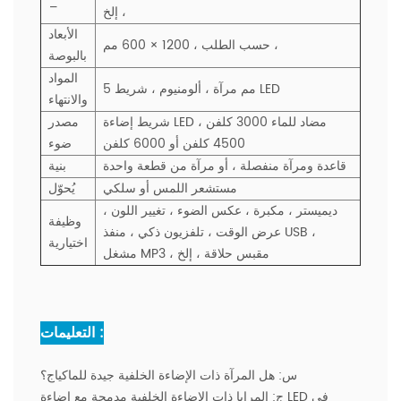
_
، إلخ
الأبعاد
حسب الطلب ، 1200 × 600 مم ،
بالبوصة
المواد
5 مم مرآة ، ألومنيوم ، شريط LED
والانتهاء
شريط إضاءة LED مضاد للماء 3000 كلفن ،
مصدر
4500 كلفن أو 6000 كلفن
ضوء
قاعدة ومرآة منفصلة ، أو مرآة من قطعة واحدة
بنية
مستشعر اللمس أو سلكي
يُحوّل
ديميستر ، مكبرة ، عكس الضوء ، تغيير اللون ،
وظيفة
عرض الوقت ،
تلفزيون ذكي ، منفذ USB ،
اختيارية
مشغل MP3 ، مقبس حلاقة ، إلخ
التعليمات :
س:
هل المرآة ذات الإضاءة الخلفية جيدة للماكياج؟
ج:
المرايا ذات الإضاءة الخلفية مدمجة مع إضاءة LED في