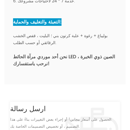
6. خدمة 7 * 24 لاحتياجات مشروعك.
التعبئة والتغليف والحماية:
بوليباغ + رغوة + علبة كرتون بني ؛ البليت ، قفص الخشب
الرقائقي أو حسب الطلب.
نحن أحد موردي مرآة الحائط LED الصين ذوي الخبرة ،
نرحب باستفسارك!
ارسل رسالة
الحصول على أسعار مجاني! أو إجراء بعض التغييرات بناءً على هذا
التصميم ، أو تخصيص التصميمات الخاصة بك.