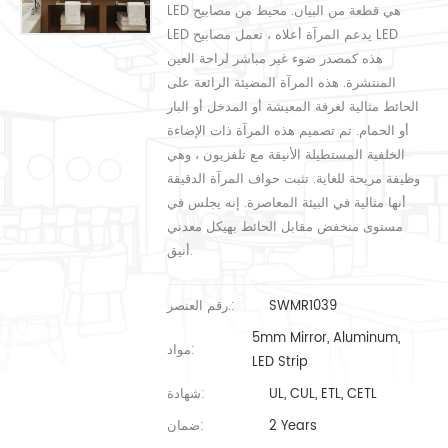
LED هي قطعة من البيان. محيط من مصابيح
LED يدعم المرآة أعلاه ، تعمل مصابيح LED
هذه كمصدر ضوء غير مباشر لراحة العين
المنتشرة. هذه المرآة المضيئة الرائعة على
الحائط مثالية لغرفة المعيشة أو المدخل أو البار
أو الحمام. تم تصميم هذه المرآة ذات الإضاءة
الخلفية المستطيلة الأنيقة مع تلفزيون ، وهي
وظيفة مريحة للغاية. تثبت حواف المرآة الدقيقة
أنها مثالية في البيئة المعاصرة. إنه يجلس في
مستوى منخفض مقابل الحائط بهيكل معدني
أنيق.
SWMR1039
رقم العنصر.:
5mm Mirror, Aluminum,
مواد:
LED Strip
UL, CUL, ETL, CETL
شهادة:
2 Years
ضمان: