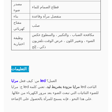
مصدر
قطاع الصمام للماء
ضوء
منفصل مرآة وقاعدة
بناء
مفتاح
صلب
كهربائي
مكافحة الضباب ، والتكبير ، والسطوع عكس
وظيفة
الضوء ، وتغيير اللون ،
عرض الوقت،
تلفزيون
اختيارية
ذكي ، إلخ
التعليمات :
العمل؟
مرايا led
س:
كيف فعل
مرايا مزودة بشريط ليد
، تعني كلمة led الباعث
مرايا led
ج:
للضوء الثنائيات التي تبعث الضوء بعد مرور الكهرباء من خلالها.
على هذا النحو ، فإنه يسمح للمرآة بالحصول على الإضاءة.