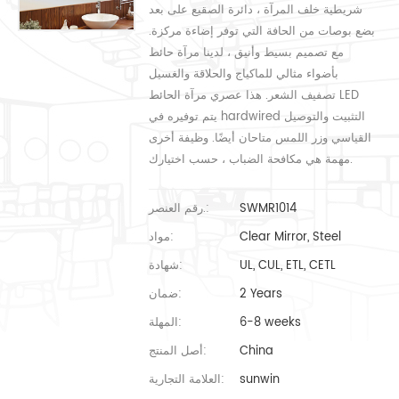
شريطية خلف المرآة ، دائرة الصقيع على بعد
بضع بوصات من الحافة التي توفر إضاءة مركزة.
مع تصميم بسيط وأنيق ، لدينا مرآة حائط
بأضواء مثالي للماكياج والحلاقة والغسيل
تصفيف الشعر. هذا عصري مرآة الحائط LED
يتم توفيره في hardwired التثبيت والتوصيل
القياسي وزر اللمس متاحان أيضًا. وظيفة أخرى
مهمة هي مكافحة الضباب ، حسب اختيارك.
SWMR1014
رقم العنصر.:
Clear Mirror, Steel
مواد:
UL, CUL, ETL, CETL
شهادة:
2 Years
ضمان:
6-8 weeks
المهلة:
China
أصل المنتج:
sunwin
العلامة التجارية: