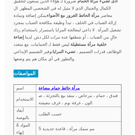
أدى تضيء مرآة الحمام
ضرورة لـ هؤلاء الذين يسعون لتحقيق
الكمال والجمال الذي لا مثيل له في الشخصي المظهر. ال
معاصر
مرآة الحائط الغرور مع الأضواء
يمكن إضافة وسادة
إزالة الضباب في الخلف ، تبدأ وظيفة مكافحة الضباب بمجرد
تشغيل المرآة . لا داعي لمعالجة المرايا باستمرار باستخدام رذاذ
خالٍ من الضباب ، أو شطفها عدة مرات لكل دش. لدينا
إضاءة
خلفية مرآة مستطيلة
ليس فقط لـ الحمامات. مع متعدد
الوظائف قدرات التصميم ،
تضيء المرايا
توفير التصميم الإبداعي
والتطور في أي مكان هم يتم وضعها.
المواصفات :
مرآة حائط حمام مضاءة
اسم
فندق ، حمام ، مرحاض ، منفذ بيع بالتجزئة ، ص
الاستخدام
الون ، غرفة نوم ، غرف معيشة
أبعاد
حسب الطلب
بالبوصة
المواد &
5 مم سمك مرآة ، قاعدة حديدية
إنهاء