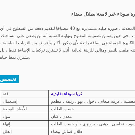
يرة سوداء غير لامعة بظلال بيضاء
الجذابة ، الكلاسيكية المحدثة ، صورة ظلية مستديرة مع 40 مصباحًا لتقديم دفعة من السطوع في أي
، في حين يضمن تصميمه المفتوح ونهايته الصلبة أنه لن يطغى على مساحتك.
 الكبيرة
الجميلة هي إضافة رائعة لأي ديكور. أكبر وأعرض من الثريات القياسية ،
كنه ملفت للنظر ومثالي للزينة الحالية. أنت لا تشتري تركيبات الإضاءة فقط ، بل
تشتري نمط حياة.
تخصيص :
ثريا سوداء تقليدية
فئة
عيشة ، غرفة طعام ، دخول ، بهو ، ردهة ، مطعم
إستعمال
حسب الطلب
الأبعاد بالبوصة
معدن ، كتان
مواد
سود ، نحاسي ، ذهبي ، برونزي ، أو حسب الطلب
إنهاء
ظلال قماش بيضاء
الظل