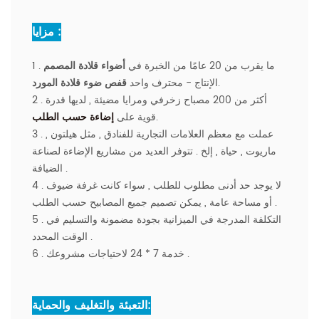
مزايا :
1 . ما يقرب من 20 عامًا من الخبرة في
أضواء قلادة المصمم
.
الإنتاج - محترف واحد
قفص ضوء قلادة المورد
2 . أكثر من 200 مصباح زخرفي ومرايا مضيئة , لديها قدرة
.
قوية على
إضاءة حسب الطلب
3 . عملت مع معظم العلامات التجارية للفنادق , مثل هيلتون ,
ماريوت , حياة , إلخ . تتوفر العديد من مشاريع الإضاءة لصناعة
الضيافة .
4 . لا يوجد حد أدنى مطلوب للطلب , سواء كانت غرفة ضيوف
أو مساحة عامة , يمكن تصميم جميع المصابيح حسب الطلب .
5 . التكلفة المدرجة في الميزانية بجودة مضمونة والتسليم في
الوقت المحدد .
6 . خدمة 7 * 24 لاحتياجات مشروعك .
التعبئة والتغليف والحماية: