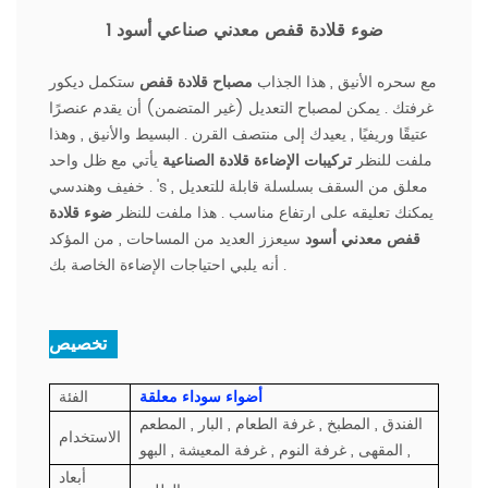
1 ضوء قلادة قفص معدني صناعي أسود
مع سحره الأنيق , هذا الجذاب
مصباح قلادة قفص
ستكمل ديكور
غرفتك . يمكن لمصباح التعديل (غير المتضمن) أن يقدم عنصرًا
عتيقًا وريفيًا , يعيدك إلى منتصف القرن . البسيط والأنيق , وهذا
ملفت للنظر
تركيبات الإضاءة قلادة الصناعية
يأتي مع ظل واحد
خفيف وهندسي . 's معلق من السقف بسلسلة قابلة للتعديل ,
يمكنك تعليقه على ارتفاع مناسب . هذا ملفت للنظر
ضوء قلادة
قفص معدني أسود
سيعزز العديد من المساحات , من المؤكد
أنه يلبي احتياجات الإضاءة الخاصة بك .
تخصيص :
أضواء سوداء معلقة
الفئة
الفندق , المطبخ , غرفة الطعام , البار , المطعم
الاستخدام
, المقهى , غرفة النوم , غرفة المعيشة , البهو
أبعاد