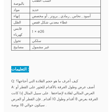
حسب الطلب
بالبوصة
حديد
مواد
أسود , نحاس , رمادي , برونز , أو مخصص
إنهاء
غطاء معدني شكل قفص
الظل
قابس
1 × e26
كهرباء
سلكي
تحول
غير مشمول
مصابيح
التعليمات :
كيف أعرف ما هو حجم القلادة التي أحتاجها؟
Q:
أضف عرض وطول الغرفة بالأقدام للعثور على القطر أو
A:
العرض المثالي لقلادة لإضاءةها . على سبيل المثال إذا كانت
الغرفة بعرض 8 أقدام وطول 10 أقدام , فإن القطر أو العرض
سيكون حوالي 18 بوصة .