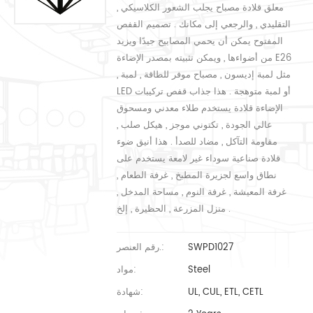
معلق قلادة مصباح يجلب الشعور الكلاسيكي ,
التقليدي , والرجعي إلى مكانك . تصميم القفص
المفتوح يمكن أن يحمي المصابيح جيدًا ويزيد
من أضواءها , ويمكن تثبيته بمصدر الإضاءة E26
, مثل لمبة إديسون , مصباح موفر للطاقة , لمبة
LED أو لمبة متوهجة . هذا جذاب قفص تركيبات
الإضاءة قلادة يستخدم طلاء معدني ومسحوق
عالي الجودة , تكتوني موجز , هيكل صلب ,
مقاومة التآكل , مضاد للصدأ . هذا أنيق ضوء
قلادة صناعية سوداء غير لامعة يستخدم على
نطاق واسع لجزيرة المطبخ , غرفة الطعام ,
غرفة المعيشة , غرفة النوم , مساحة المدخل ,
منزل المزرعة , الحظيرة , إلخ .
SWPD1027
رقم العنصر.:
Steel
مواد:
UL, CUL, ETL, CETL
شهادة: