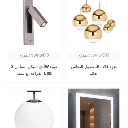
نموذج: SWPD1009
نموذج: SWHB1010
ضوء قلادة المصقول النحاس
أدى النيكل الساتان 3W ضوء
العالم
القراءة مع منفذ USB