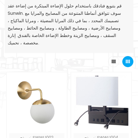
قم بتنويع فنادقك باستخدام حلول الإضاءة المبتكرة من إضاءة عقد
Sunwin. سوف تتوافق أنماطنا المتنوعة من المصابيح والمرايا مع
تصميمك المحدد ، بما في ذلك المرايا المضيئة ، ومرايا الماكياج ،
ومصابيح الأرضية ، ومصابيح الطاولة ، ومصابيح الحائط ، ومصابيح
السقف ، ومصابيح الزينة وخطط الإضاءة الخاصة بالفندق. إنارة
مخصصة ، نحميك.