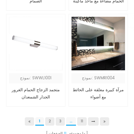
الحمام مضاءة مع مأخذ ماكينة
الصمام
حلاقة
نموذج: SWMR1004
نموذج: SWWL1001
مرآة كبيرة معلقة على الحائط
متجمد الزجاج الحمام الغرور
مع أضواء
الجدار الشمعدان
1
2
3
...
11
ما مجموعه
11
الصفحات