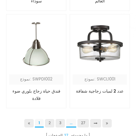
العالم
سوداء
نموذج: SWCL1001
نموذج: SWPD1002
عدد 2 لمبات زجاجية شفافة
فندق حياة زجاج بلوري ضوء
قلادة
1
2
3
...
27
ما مجموعه
27
الصفحات