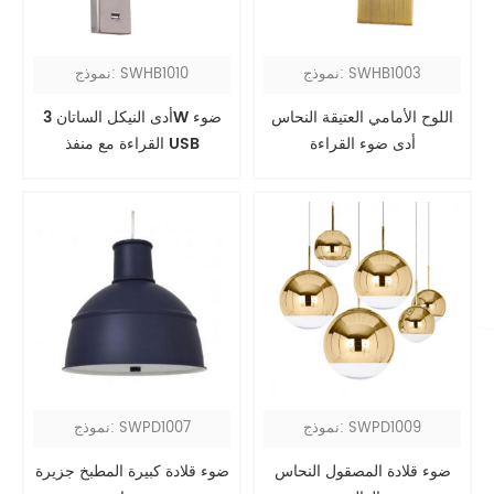
نموذج: SWHB1003
نموذج: SWHB1010
اللوح الأمامي العتيقة النحاس
أدى النيكل الساتان 3W ضوء
أدى ضوء القراءة
القراءة مع منفذ USB
نموذج: SWPD1009
نموذج: SWPD1007
ضوء قلادة المصقول النحاس
ضوء قلادة كبيرة المطبخ جزيرة